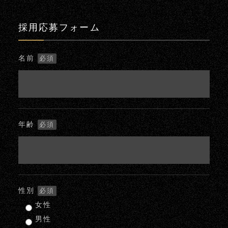
採用応募フォーム
名前
必須
年齢
必須
性別
必須
女性
男性