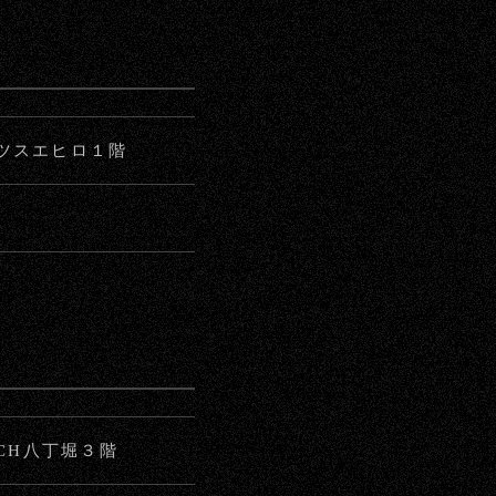
ッツスエヒロ１階
TCH八丁堀３階