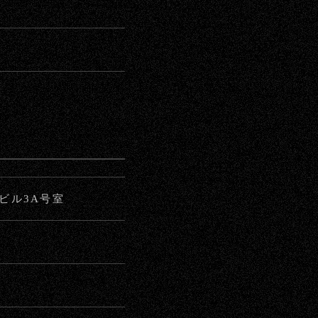
美ビル3A号室